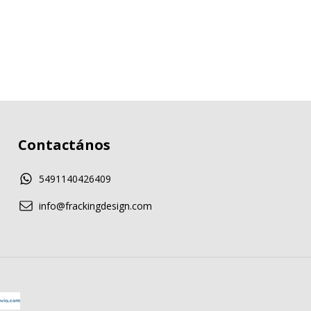
Contactános
5491140426409
info@frackingdesign.com